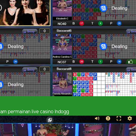
lam permainan live casino Indogg