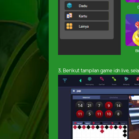
3. Berikut tampilan game idn live, se