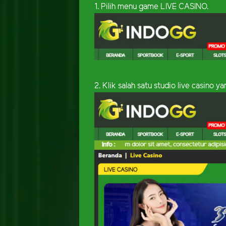
1. Pilih menu game LIVE CASINO.
2. Klik salah satu studio live casino ya