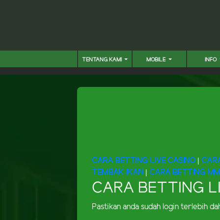
TENTANG KAMI
MOBILE
INFO
CARA BETTING LIVE CASINO
|
CARA
TEMBAK IKAN
|
CARA BETTING MM
CARA BETTING L
Pastikan anda sudah login terlebih d