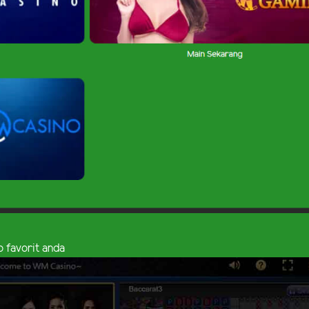
no favorit anda