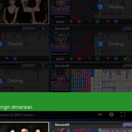
ingin dimainkan.